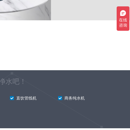
净水吧！
直饮管线机
商务纯水机